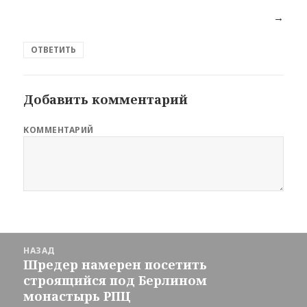
→
ОТВЕТИТЬ
Добавить комментарий
КОММЕНТАРИЙ
Навигация
НАЗАД
по
Шредер намерен посетить
Предыдущая
новостям
строящийся под Берлином
запись:
монастырь РПЦ