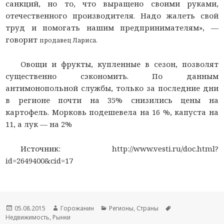
санкций, но то, что выращено своими руками,
отечественного производителя. Надо жалеть свой
труд и помогать нашим предпринимателям», —
говорит
продавец
Лариса.
Овощи и фрукты, купленные в сезон, позволят
существенно сэкономить. По данным
антимонопольной службы, только за последние дни
в регионе почти на 35% снизились цены на
картофель. Морковь подешевела на 16 %, капуста на
11, а лук — на 2%
Источник: http://www.vesti.ru/doc.html?
id=2649400&cid=17
Новость
05.08.2015
Автор
Горожанин
Раздел
Регионы
,
Страны
Тема
Недвижимость
опубликована
,
Рынки
новости
новостей
новости