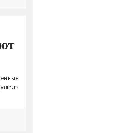
ют
ченные
ровели
кой области участковые уполномоченные полиции пр