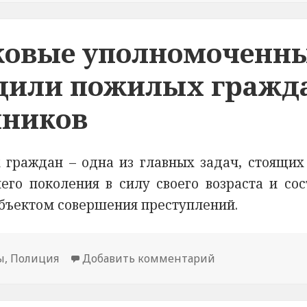
тковые уполномоченн
дили пожилых гражд
нников
 граждан – одна из главных задач, стоящих
го поколения в силу своего возраста и сос
объектом совершения преступлений.
ы
,
Полиция
Добавить комментарий
к новости В См