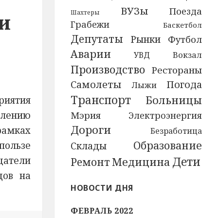
ВУЗы
Поезда
Шахтеры
и
Грабежи
Баскетбол
Депутаты
Рынки
Футбол
Аварии
Вокзал
УВД
Производство
Рестораны
Самолеты
Погода
Лыжи
Транспорт
Больницы
риятия
влению
Мэрия
Электроэнергия
Дороги
рамках
Безработица
Образование
пользе
Склады
Дети
щатели
Ремонт
Медицина
дов на
НОВОСТИ ДНЯ
ФЕВРАЛЬ 2022