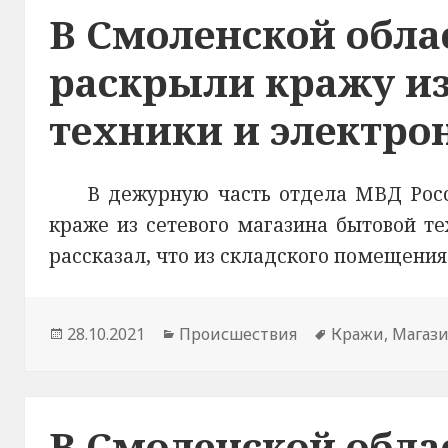
В Смоленской обла
раскрыли кражу из
техники и электро
В дежурную часть отдела МВД Росс
краже из сетевого магазина бытовой те
рассказал, что из складского помещени
Опубликовано
28.10.2021
Рубрики
Происшествия
Метки
Кражи
,
Магаз
В Смоленской обла