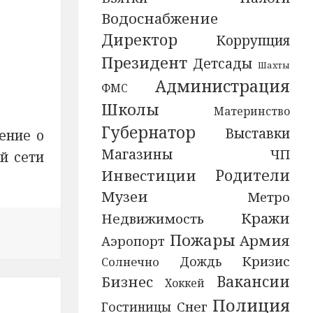
Водоснабжение
Директор
Коррупция
Президент
Детсады
Шахты
Администрация
ФМС
Школы
Материнство
Губернатор
Выставки
ение о
Магазины
ЧП
й сети
Родители
Инвестиции
Музеи
Метро
Кражи
Недвижимость
ости В Смоленской области оперативники раскрыли кр
Пожары
Армия
Аэропорт
Кризис
Дождь
Солнечно
Бизнес
Вакансии
Хоккей
Полиция
Снег
Гостиницы