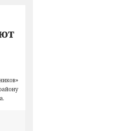
ют
ников»
району
а.
кой области участковые уполномоченные полиции пр