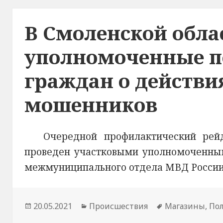
В Смоленской обла
уполномоченные п
граждан о действ
мошенников
Очередной профилактический рей
проведен участковыми уполномоченным
межмуниципального отдела МВД России 
Опубликовано
20.05.2021
Рубрики
Происшествия
Метки
Магазины
,
По