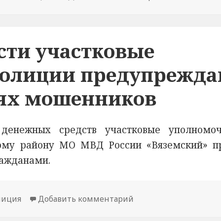
сти участковые
олиции предупрежда
иях мошенников
денежных средств участковые уполномо
ому району МО МВД России «Вяземский» п
ражданами.
лиция
Добавить комментарий
к новости В Смоленс