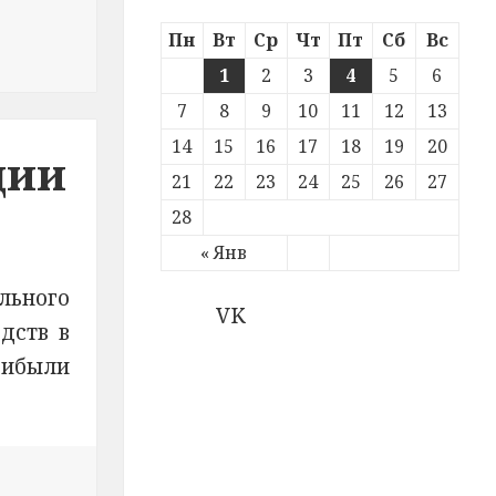
Пн
Вт
Ср
Чт
Пт
Сб
Вс
мощники провели акцию «Засветись! Носи световозвра
1
2
3
4
5
6
7
8
9
10
11
12
13
14
15
16
17
18
19
20
ции
21
22
23
24
25
26
27
28
« Янв
льного
VK
дств в
рибыли
моленской области сотрудники полиции раскрыли краж