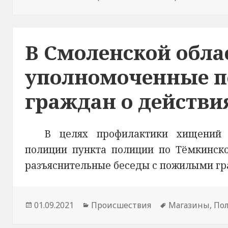
В Смоленской обла
уполномоченные п
граждан о действ
В целях профилактики хищений 
полиции пункта полиции по Тёмкинск
разъяснительные беседы с пожилыми г
Опубликовано
01.09.2021
Рубрики
Происшествия
Метки
Магазины
,
По