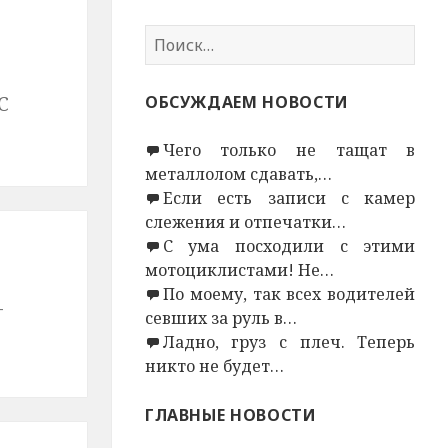
Н
а
й
С
ОБСУЖДАЕМ НОВОСТИ
т
и
Чего только не тащат в
:
металлолом сдавать,…
Если есть записи с камер
слежения и отпечатки…
С ума посходили с этими
мотоциклистами! Не…
По моему, так всех водителей
–
севших за руль в…
Ладно, груз с плеч. Теперь
никто не будет…
ГЛАВНЫЕ НОВОСТИ