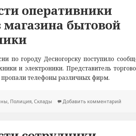
сти оперативники
 магазина бытовой
ники
ии по городу Десногорску поступило сообщ
хники и электроники. Представитель торгово
я пропали телефоны различных фирм.
ины
,
Полиция
,
Склады
Добавить комментарий
к нов
сти сотрудники