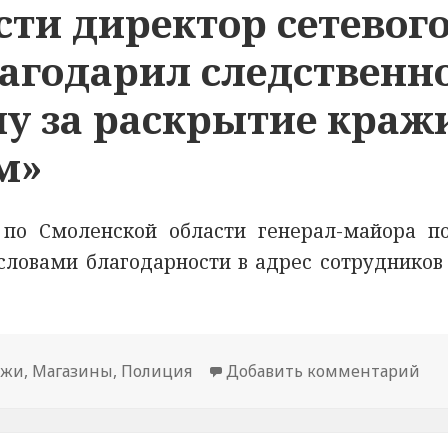
сти директор сетевог
агодарил следственно
у за раскрытие краж
м»
по Смоленской области генерал-майора п
 словами благодарности в адрес сотруднико
ажи
,
Магазины
,
Полиция
Добавить комментарий
к н