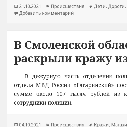
Опубликовано
21.10.2021
Рубрики
Происшествия
Метки
Дети
,
Дороги
Добавить комментарий
к новости В Смоленск
В Смоленской обла
раскрыли кражу из
В дежурную часть отделения пол
отдела МВД России «Гагаринский» пос
сумме около 107 тысяч рублей из к
сотрудники полиции.
Опубликовано
04.10.2021
Рубрики
Происшествия
Метки
Кражи
,
Магаз