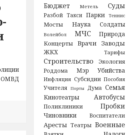
о
Бюджет
Суды
Метель
Парки
Разбой
Такси
Теннис
-
Наука
Солдаты
Мосты
и
МЧС
Природа
Волейбол
Врачи
Заводы
Концерты
ЖКХ
Тарифы
Строительство
Экология
олиции
Убийства
Мэр
Роддома
Субсидии
в ОМВД
Инфляция
Пособия
Семья
Учителя
Дума
Порты
Автобусы
Кинотеатры
Пробки
Поликлиники
овости В Смоленской области директор сетевого супе
Чиновники
Воспитатели
Военные
Аресты
Театры
Налоги
Взятки