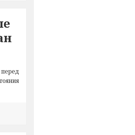
ые
ан
 перед
тояния
оленске участковые уполномоченные полиции предуп