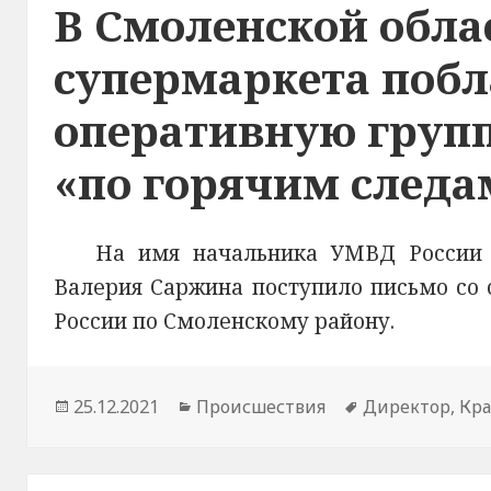
В Смоленской обла
супермаркета побл
оперативную групп
«по горячим следа
На имя начальника УМВД России 
Валерия Саржина поступило письмо со
России по Смоленскому району.
Опубликовано
25.12.2021
Рубрики
Происшествия
Метки
Директор
,
Кр