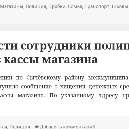
,
Магазины
,
Полиция
,
Пробки
,
Семья
,
Транспорт
,
Школы
ой области сотрудники Госавтоинспекции и их юные по
сти сотрудники поли
 кассы магазина
иции по Сычёвскому району межмуниципа
тупило сообщение о хищении денежных сре
ассы магазина. По указанному адресу п
ины
,
Полиция
Добавить комментарий
к новости В С