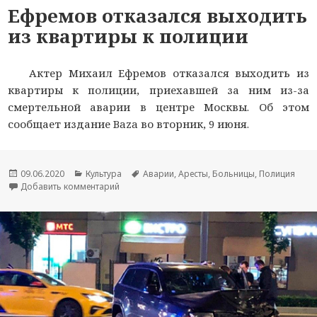
Ефремов отказался выходить
из квартиры к полиции
Актер Михаил Ефремов отказался выходить из
квартиры к полиции, приехавшей за ним из-за
смертельной аварии в центре Москвы. Об этом
сообщает издание Baza во вторник, 9 июня.
Опубликовано
09.06.2020
Рубрики
Культура
Метки
Аварии
,
Аресты
,
Больницы
,
Полиция
Добавить комментарий
к новости Ефремов отказался выходить из ква