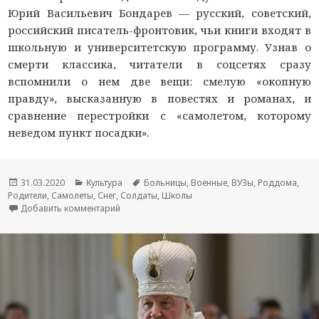
Юрий Васильевич Бондарев — русский, советский,
российский писатель-фронтовик, чьи книги входят в
школьную и университетскую программу. Узнав о
смерти классика, читатели в соцсетях сразу
вспомнили о нем две вещи: смелую «окопную
правду», высказанную в повестях и романах, и
сравнение перестройки с «самолетом, которому
неведом пункт посадки».
Опубликовано
31.03.2020
Рубрики
Культура
Метки
Больницы
,
Военные
,
ВУЗы
,
Роддома
,
Родители
,
Самолеты
,
Снег
,
Солдаты
,
Школы
Добавить комментарий
к новости Умер писатель-фронтовик Юрий Бон