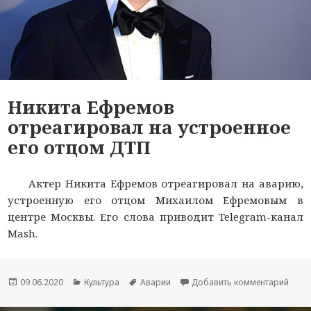
Никита Ефремов
отреагировал на устроенное
его отцом ДТП
Актер Никита Ефремов отреагировал на аварию,
устроенную его отцом Михаилом Ефремовым в
центре Москвы. Его слова приводит Telegram-канал
Mash.
Опубликовано
09.06.2020
Рубрики
Культура
Метки
Аварии
Добавить комментарий
к но