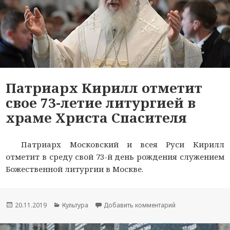
Патриарх Кирилл отметит
свое 73-летие литургией в
храме Христа Спасителя
Патриарх Московский и всея Руси Кирилл
отметит в среду свой 73-й день рождения служением
Божественной литургии в Москве.
Опубликовано
20.11.2019
Рубрики
Культура
Добавить комментарий
к новости Патриар