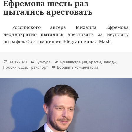
Ефремова шесть раз
пытались арестовать
Российского актера Михаила Ефремова
неоднократно пытались арестовать за неуплату
штрафов. Об этом пишет Telegram-канал Mash.
Опубликовано
09.06.2020
Рубрики
Культура
Метки
Администрация
,
Аресты
,
Заводы
,
Пробки
,
Суды
,
Транспорт
Добавить комментарий
к новости Ефремов