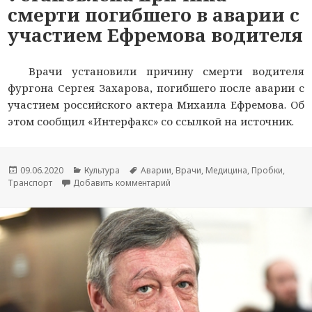
смерти погибшего в аварии с
участием Ефремова водителя
Врачи установили причину смерти водителя
фургона Сергея Захарова, погибшего после аварии с
участием российского актера Михаила Ефремова. Об
этом сообщил «Интерфакс» со ссылкой на источник.
Опубликовано
09.06.2020
Рубрики
Культура
Метки
Аварии
,
Врачи
,
Медицина
,
Пробки
,
Транспорт
Добавить комментарий
к новости Установлена причина с