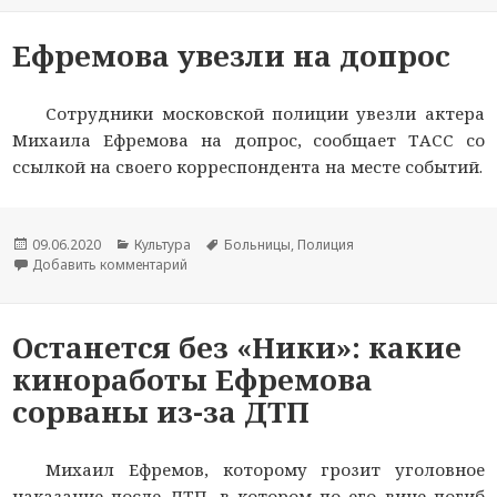
Ефремова увезли на допрос
Сотрудники московской полиции увезли актера
Михаила Ефремова на допрос, сообщает ТАСС со
ссылкой на своего корреспондента на месте событий.
Опубликовано
09.06.2020
Рубрики
Культура
Метки
Больницы
,
Полиция
Добавить комментарий
к новости Ефремова увезли на допрос
Останется без «Ники»: какие
киноработы Ефремова
сорваны из-за ДТП
Михаил Ефремов, которому грозит уголовное
наказание после ДТП, в котором по его вине погиб