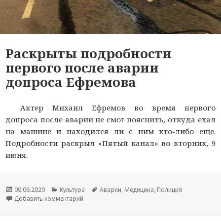
Раскрыты подробности
первого после аварии
допроса Ефремова
Актер Михаил Ефремов во время первого
допроса после аварии не смог пояснить, откуда ехал
на машине и находился ли с ним кто-либо еще.
Подробности раскрыл «Пятый канал» во вторник, 9
июня.
Опубликовано
09.06.2020
Рубрики
Культура
Метки
Аварии
,
Медицина
,
Полиция
Добавить комментарий
к новости Раскрыты подробности первого по