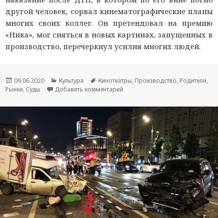
другой человек, сорвал кинематографические планы
многих своих коллег. Он претендовал на премию
«Ника», мог сняться в новых картинах, запущенных в
производство, перечеркнул усилия многих людей.
Опубликовано
09.06.2020
Рубрики
Культура
Метки
Кинотеатры
,
Производство
,
Родители
,
Рынки
,
Суды
Добавить комментарий
к новости Останется без «Ники»