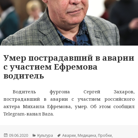
Умер пострадавший в аварии
с участием Ефремова
водитель
Водитель фургона Сергей Захаров,
пострадавший в аварии с участием российского
актера Михаила Ефремова, умер. Об этом сообщил
Telegram-канал Baza.
Опубликовано
09.06.2020
Рубрики
Культура
Метки
Аварии
,
Медицина
,
Пробки
,