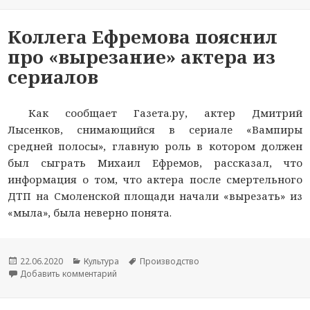
Коллега Ефремова пояснил
про «вырезание» актера из
сериалов
Как сообщает Газета.ру, актер Дмитрий
Лысенков, снимающийся в сериале «Вампиры
средней полосы», главную роль в котором должен
был сыграть Михаил Ефремов, рассказал, что
информация о том, что актера после смертельного
ДТП на Смоленской площади начали «вырезать» из
«мыла», была неверно понята.
Опубликовано
22.06.2020
Рубрики
Культура
Метки
Производство
Добавить комментарий
к новости Коллега Ефремова пояснил про «выр