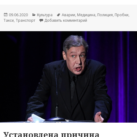
Опубликовано
09.06.2020
Рубрики
Культура
Метки
Аварии
,
Медицина
,
Полиция
,
Пробки
,
Такси
,
Транспорт
Добавить комментарий
к новости Жена Ефремова 
Установлена причина