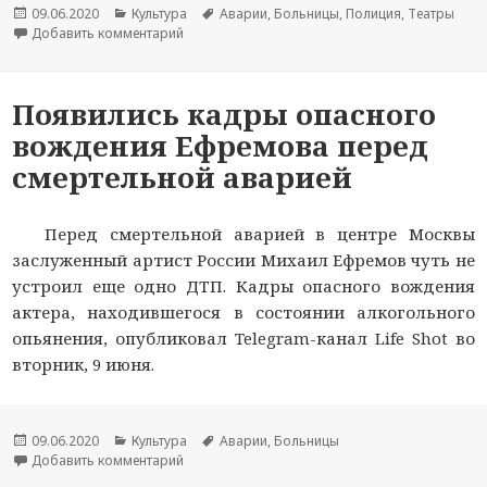
Опубликовано
09.06.2020
Рубрики
Культура
Метки
Аварии
,
Больницы
,
Полиция
,
Театры
Добавить комментарий
к новости Ефремов попросил судить его по за
Появились кадры опасного
вождения Ефремова перед
смертельной аварией
Перед смертельной аварией в центре Москвы
заслуженный артист России Михаил Ефремов чуть не
устроил еще одно ДТП. Кадры опасного вождения
актера, находившегося в состоянии алкогольного
опьянения, опубликовал Telegram-канал Life Shot во
вторник, 9 июня.
Опубликовано
09.06.2020
Рубрики
Культура
Метки
Аварии
,
Больницы
Добавить комментарий
к новости Появились кадры опасного вожден