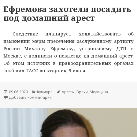
Ефремова захотели посадить
под домашний арест
Следствие планирует ходатайствовать об
изменении меры пресечения заслуженному артисту
России Михаилу Ефремову, устроившему ДТП в
Москве, с подписки о невыезде на домашний арест.
Об этом источник в правоохранительных органах
сообщил ТАСС во вторник, 9 июня.
Опубликовано
09.06.2020
Рубрики
Культура
Метки
Аресты
,
Врачи
,
Медицина
Добавить комментарий
к новости Ефремова захотели посадить под д