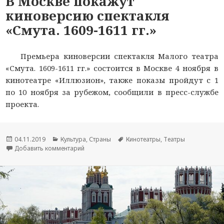
В Москве покажут
киноверсию спектакля
«Смута. 1609-1611 гг.»
Премьера киноверсии спектакля Малого театра
«Смута. 1609-1611 гг.» состоится в Москве 4 ноября в
кинотеатре «Иллюзион», также показы пройдут с 1
по 10 ноября за рубежом, сообщили в пресс-службе
проекта.
Опубликовано
04.11.2019
Рубрики
Культура
,
Страны
Метки
Кинотеатры
,
Театры
Добавить комментарий
к новости В Москве покажут киноверсию спекта