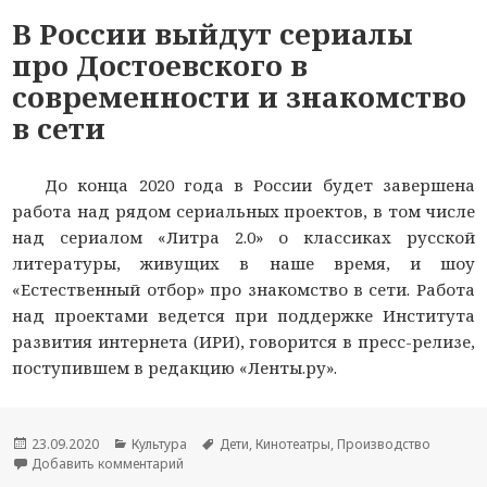
В России выйдут сериалы
про Достоевского в
современности и знакомство
в сети
До конца 2020 года в России будет завершена
работа над рядом сериальных проектов, в том числе
над сериалом «Литра 2.0» о классиках русской
литературы, живущих в наше время, и шоу
«Естественный отбор» про знакомство в сети. Работа
над проектами ведется при поддержке Института
развития интернета (ИРИ), говорится в пресс-релизе,
поступившем в редакцию «Ленты.ру».
Опубликовано
23.09.2020
Рубрики
Культура
Метки
Дети
,
Кинотеатры
,
Производство
Добавить комментарий
к новости В России выйдут сериалы про Достое