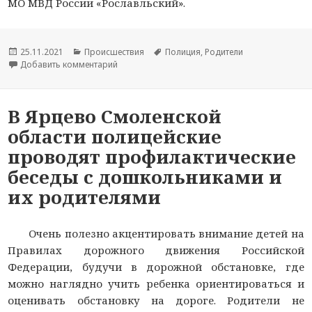
МО МВД России «Рославльский».
Опубликовано
25.11.2021
Рубрики
Происшествия
Метки
Полиция
,
Родители
Добавить комментарий
к новости Жительница Смоленской области бл
В Ярцево Смоленской
области полицейские
проводят профилактические
беседы с дошкольниками и
их родителями
Очень полезно акцентировать внимание детей на
Правилах дорожного движения Российской
Федерации, будучи в дорожной обстановке, где
можно наглядно учить ребенка ориентироваться и
оценивать обстановку на дороге. Родители не