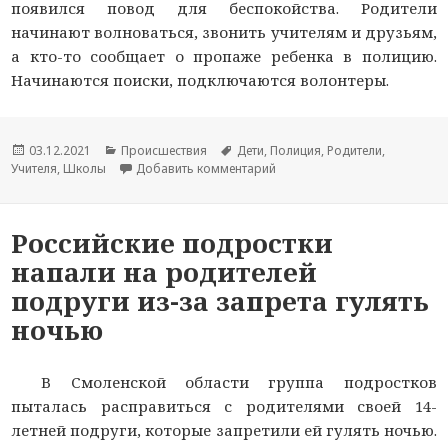
появился повод для беспокойства. Родители
начинают волноваться, звонить учителям и друзьям,
а кто-то сообщает о пропаже ребенка в полицию.
Начинаются поиски, подключаются волонтеры.
Опубликовано
03.12.2021
Рубрики
Происшествия
Метки
Дети
,
Полиция
,
Родители
,
Учителя
,
Школы
Добавить комментарий
к новости В Смоленске поли
Российские подростки
напали на родителей
подруги из-за запрета гулять
ночью
В Смоленской области группа подростков
пыталась расправиться с родителями своей 14-
летней подруги, которые запретили ей гулять ночью.