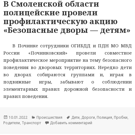
В Смоленской области
полицейские провели
профилактическую акцию
«Безопасные дворы — детям»
В Починке сотрудники ОГИБДД и ПДН МО МВД
России «Починковский» провели совместное
профилактическое мероприятие на тему безопасного
поведения во дворовых территориях. Нередко дети
во дворах собираются группами и, играя в
подвижные игры, забывают о соблюдении
элементарных правил дорожной безопасности и
правил поведения.
Опубликовано
10.01.2022
Рубрики
Происшествия
Метки
Дети
,
Дороги
,
Полиция
,
Пробки
,
Родители
,
Транспорт
Добавить комментарий
к новости В Смоленско