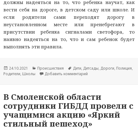
должны надеяться на то, что ребенка научат, как
вести себя на дороге, в детском саду или школе. И
если родители сами переходят дорогу в
неустановленном месте или пренебрегают в
присутствии ребенка сигналами светофора, то
наивно надеяться на то, что и сам ребенок будет
выполнять эти правила.
Опубликовано
24.10.2021
Рубрики
Происшествия
Метки
Дети
,
Детсады
,
Дороги
,
Полиция
,
Родители
,
Школы
Добавить комментарий
к новости В Ярцево Смоле
В Смоленской области
сотрудники ГИБДД провели с
учащимися акцию «Яркий
стильный пешеход»