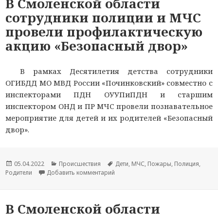
В Смоленской области
сотрудники полиции и МЧС
провели профилактическую
акцию «Безопасный двор»
В рамках Десятилетия детства сотрудники
ОГИБДД МО МВД России «Починковский» совместно с
инспекторами ПДН ОУУПиПДН и старшим
инспектором ОНД и ПР МЧС провели познавательное
мероприятие для детей и их родителей «Безопасный
двор».
Опубликовано
05.04.2022
Рубрики
Происшествия
Метки
Дети
,
МЧС
,
Пожары
,
Полиция
,
Родители
Добавить комментарий
к новости В Смоленской области с
В Смоленской области