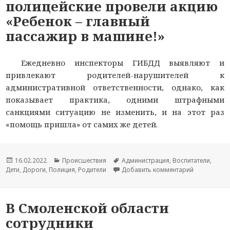
полицейские провели акцию
«Ребенок – главный
пассажир в машине!»
Ежедневно инспекторы ГИБДД выявляют и
привлекают родителей-нарушителей к
административной ответственности, однако, как
показывает практика, одними штрафными
санкциями ситуацию не изменить, и на этот раз
«помощь пришла» от самих же детей.
Опубликовано
16.02.2022
Рубрики
Происшествия
Метки
Администрация
,
Воспитатели
,
Дети
,
Дороги
,
Полиция
,
Родители
Добавить комментарий
к новости 
В Смоленской области
сотрудники