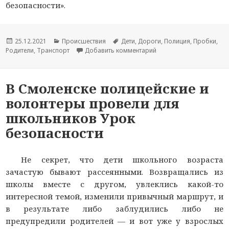
безопасности».
Опубликовано
25.12.2021
Рубрики
Происшествия
Метки
Дети
,
Дороги
,
Полиция
,
Пробки
,
Родители
,
Транспорт
Добавить комментарий
к новости В Смоленско
В Смоленске полицейские и
волонтеры провели для
школьников Урок
безопасности
Не секрет, что дети школьного возраста
зачастую бывают рассеянными. Возвращались из
школы вместе с другом, увлеклись какой-то
интересной темой, изменили привычный маршрут, и
в результате либо заблудились либо не
предупредили родителей — и вот уже у взрослых