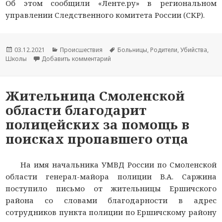
Об этом сообщили «Ленте.ру» в региональном
управлении Следственного комитета России (СКР).
Опубликовано
03.12.2021
Рубрики
Происшествия
Метки
Больницы
,
Родители
,
Убийства
,
Школы
Добавить комментарий
к новости Российские подростки напа
Жительница Смоленской
области благодарит
полицейских за помощь в
поисках пропавшего отца
На имя начальника УМВД России по Смоленской
области генерал-майора полиции В.А. Саржина
поступило письмо от жительницы Ершичского
района со словами благодарности в адрес
сотрудников пункта полиции по Ершичскому району