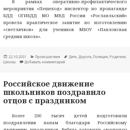
В рамках оперативно-профилактического
мероприятия «Пешеход» инспектор по пропаганде
БДД ОГИБДД МО МВД России «Рославльский»
провела практическое занятие по изготовлению
«светлячков» для учеников МБОУ «Павловская
средняя школа».
Опубликовано
22.10.2021
Рубрики
Происшествия
Метки
Дети
,
Дороги
,
Полиция
,
Родители
,
Школы
Добавить комментарий
к новости В Смоленской области сот
Российское движение
школьников поздравило
отцов с праздником
Более 200 тысяч детей подготовили
поздравления папам благодаря Российскому
движению школьников. Ребята готовили сюрпризы