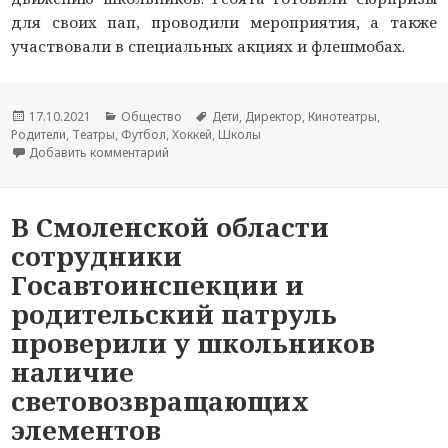
для своих пап, проводили мероприятия, а также
участвовали в специальных акциях и флешмобах.
Опубликовано
17.10.2021
Рубрики
Общество
Метки
Дети
,
Директор
,
Кинотеатры
,
Родители
,
Театры
,
Футбол
,
Хоккей
,
Школы
Добавить комментарий
к новости Российское движение школьников п
В Смоленской области
сотрудники
Госавтоинспекции и
родительский патруль
проверили у школьников
наличие
световозвращающих
элементов