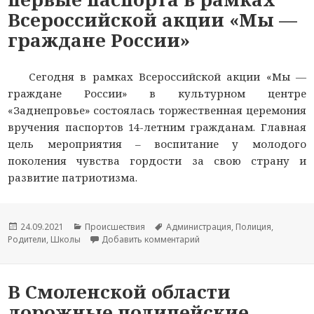
Всероссийской акции «Мы —
граждане России»
Сегодня в рамках Всероссийской акции «Мы —
граждане России» в культурном центре
«Заднепровье» состоялась торжественная церемония
вручения паспортов 14-летним гражданам. Главная
цель мероприятия – воспитание у молодого
поколения чувства гордости за свою страну и
развитие патриотизма.
Опубликовано
24.09.2021
Рубрики
Происшествия
Метки
Администрация
,
Полиция
,
Родители
,
Школы
Добавить комментарий
к новости В Cмоленске по
В Смоленской области
дорожные полицейские