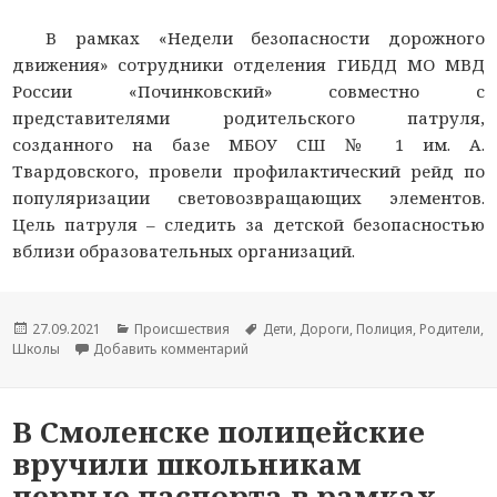
В рамках «Недели безопасности дорожного
движения» сотрудники отделения ГИБДД МО МВД
России «Починковский» совместно с
представителями родительского патруля,
созданного на базе МБОУ СШ № 1 им. А.
Твардовского, провели профилактический рейд по
популяризации световозвращающих элементов.
Цель патруля – следить за детской безопасностью
вблизи образовательных организаций.
Опубликовано
27.09.2021
Рубрики
Происшествия
Метки
Дети
,
Дороги
,
Полиция
,
Родители
,
Школы
Добавить комментарий
к новости В Смоленской области сот
В Cмоленске полицейские
вручили школьникам
первые паспорта в рамках