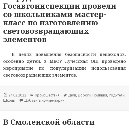
Госавтоинспекции провели
со школьниками мастер-
класс по изготовлению
световозвращающих
элементов
В целях повышения безопасности пешеходов,
особенно детей, в МБОУ Лучесская ОШ проведено
мероприятие по популяризации использования
световозвращающих элементов.
Опубликовано
24.02.2022
Рубрики
Происшествия
Метки
Дети
,
Дороги
,
Полиция
,
Родители
,
Школы
Добавить комментарий
к новости В Смоленской области сот
В Смоленской области