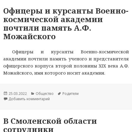
Офицеры и курсанты Военно-
космической академии
почтили память А.Ф.
Можайского
Офицеры и курсанты Военно-космической
академии почтили память ученого и представителя
офицерского корпуса второй половины XIX века А.Ф.
Можайского, имя которого носит академия.
Опубликовано
25.03.2022
Рубрики
Общество
Метки
Родители
Добавить комментарий
к новости Офицеры и курсанты Военно-космич
В Смоленской области
сотрудники