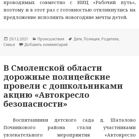
проводимых совместно с ИИЦ «Рабочий путь»,
поэтому и в этот раз с готовностью откликнулись на
предложение исполнить новогодние мечты детей.
Опубликовано
29.12.2021
Рубрики
Происшествия
Метки
Дети
,
Полиция
,
Родители
,
Семья
Добавить комментарий
к новости В Смоленске полицейские п
В Смоленской области
дорожные полицейские
провели с дошкольниками
акцию «Автокресло
безопасности»
Воспитанники детского сада д. Шаталово
Починкового района стали участниками
увлекательного мероприятия «Автокресло