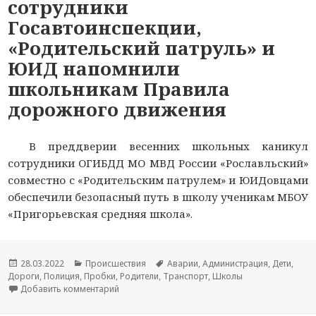
сотрудники
Госавтоинспекции,
«Родительский патруль» и
ЮИД напомнили
школьникам Правила
дорожного движения
В преддверии весенних школьных каникул
сотрудники ОГИБДД МО МВД России «Рославльский»
совместно с «Родительским патрулем» и ЮИДовцами
обеспечили безопасный путь в школу ученикам МБОУ
«Пригорьевская средняя школа».
Опубликовано
28.03.2022
Рубрики
Происшествия
Метки
Аварии
,
Администрация
,
Дети
,
Дороги
,
Полиция
,
Пробки
,
Родители
,
Транспорт
,
Школы
Добавить комментарий
к новости В Смоленской области сотрудники 