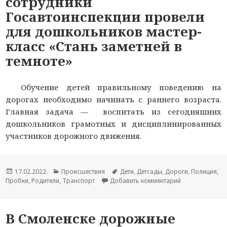
сотрудники
Госавтоинспекции провели
для дошкольников мастер-
класс «Стань заметней в
темноте»
Обучение детей правильному поведению на
дорогах необходимо начинать с раннего возраста.
Главная задача — воспитать из сегодняшних
дошкольников грамотных и дисциплинированных
участников дорожного движения.
Опубликовано
17.02.2022
Рубрики
Происшествия
Метки
Дети
,
Детсады
,
Дороги
,
Полиция
,
Пробки
,
Родители
,
Транспорт
Добавить комментарий
к новости В См
В Смоленске дорожные