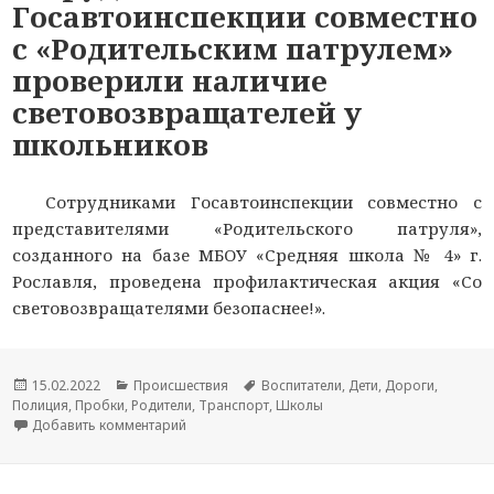
Госавтоинспекции совместно
с «Родительским патрулем»
проверили наличие
световозвращателей у
школьников
Сотрудниками Госавтоинспекции совместно с
представителями «Родительского патруля»,
созданного на базе МБОУ «Средняя школа № 4» г.
Рославля, проведена профилактическая акция «Со
световозвращателями безопаснее!».
Опубликовано
15.02.2022
Рубрики
Происшествия
Метки
Воспитатели
,
Дети
,
Дороги
,
Полиция
,
Пробки
,
Родители
,
Транспорт
,
Школы
Добавить комментарий
к новости В Смоленской области сотрудники 