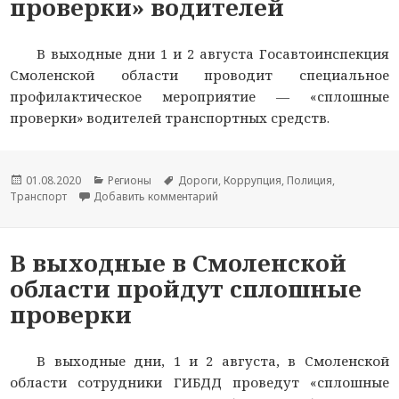
проверки» водителей
В выходные дни 1 и 2 августа Госавтоинспекция
Смоленской области проводит специальное
профилактическое мероприятие — «сплошные
проверки» водителей транспортных средств.
Опубликовано
01.08.2020
Рубрики
Регионы
Метки
Дороги
,
Коррупция
,
Полиция
,
Транспорт
Добавить комментарий
к новости В Смоленской области
В выходные в Смоленской
области пройдут сплошные
проверки
В выходные дни, 1 и 2 августа, в Смоленской
области сотрудники ГИБДД проведут «сплошные