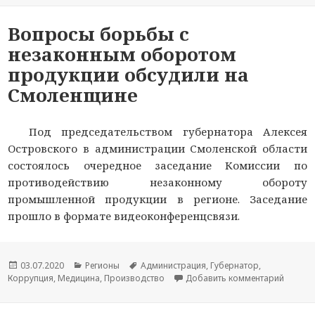
Вопросы борьбы с
незаконным оборотом
продукции обсудили на
Смоленщине
Под председательством губернатора Алексея
Островского в администрации Смоленской области
состоялось очередное заседание Комиссии по
противодействию незаконному обороту
промышленной продукции в регионе. Заседание
прошло в формате видеоконференцсвязи.
Опубликовано
03.07.2020
Рубрики
Регионы
Метки
Администрация
,
Губернатор
,
Коррупция
,
Медицина
,
Производство
Добавить комментарий
к ново