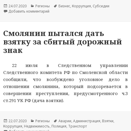
Опубликовано
24.07.2020
Рубрики
Регионы
Метки
Бизнес
,
Коррупция
,
Субсидии
Добавить комментарий
к новости Смоленская фермерша, взяв субсиди
Смолянин пытался дать
взятку за сбитый дорожный
знак
22 июля в Следственном управлении
Следственного комитета РФ по Смоленской области
сообщили, что возбуждено уголовное дело в
отношении смолянина, который подозревается в
совершении преступления, предусмотренного ч.3
ст.291 УК РФ (дача взятки).
Опубликовано
22.07.2020
Рубрики
Регионы
Метки
Аварии
,
Администрация
,
Взятки
,
Коррупция
,
Недвижимость
,
Полиция
,
Транспорт