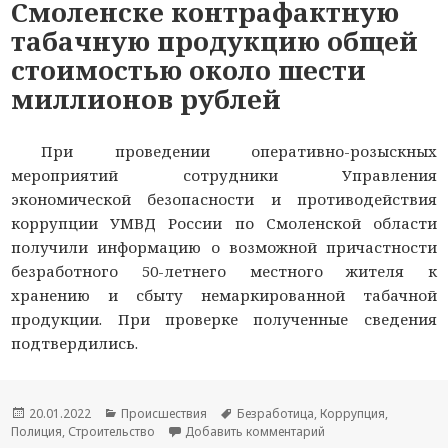
Смоленске контрафактную
табачную продукцию общей
стоимостью около шести
миллионов рублей
При проведении оперативно-розыскных
мероприятий сотрудники Управления
экономической безопасности и противодействия
коррупции УМВД России по Смоленской области
получили информацию о возможной причастности
безработного 50-летнего местного жителя к
хранению и сбыту немаркированной табачной
продукции. При проверке полученные сведения
подтвердились.
Опубликовано
20.01.2022
Рубрики
Происшествия
Метки
Безработица
,
Коррупция
,
Полиция
,
Строительство
Добавить комментарий
к новости Полицейс