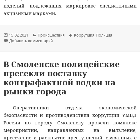
изделий, подлежащих маркировке специальными
акцизными марками.
Опубликовано
15.02.2021
Рубрики
Происшествия
Метки
Коррупция
,
Полиция
Добавить комментарий
к новости В Смоленской области сотрудники 
В Смоленске полицейские
пресекли поставку
контрафактной водки на
рынки города
Оперативники отдела экономической
безопасности и противодействия коррупции УМВД
России по городу Смоленску провели комплекс
мероприятий, направленных на выявление,
пресечение и раскрытие преступлений, связанных с