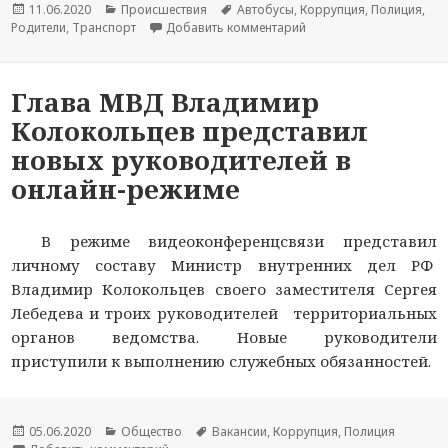
Опубликовано
11.06.2020
Рубрики
Происшествия
Метки
Автобусы
,
Коррупция
,
Полиция
,
Родители
,
Транспорт
Добавить комментарий
к новости В Смоленске
Глава МВД Владимир
Колокольцев представил
новых руководителей в
онлайн-режиме
В режиме видеоконференцсвязи представил
личному составу Министр внутренних дел РФ
Владимир Колокольцев своего заместителя Сергея
Лебедева и троих руководителей территориальных
органов ведомства. Новые руководители
приступили к выполнению служебных обязанностей.
Опубликовано
05.06.2020
Рубрики
Общество
Метки
Вакансии
,
Коррупция
,
Полиция