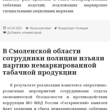
табачных изделий, подлежащих маркировке
специальными акцизными марками.
Опубликовано
02.03.2021
Рубрики
Происшествия
Метки
Коррупция
,
Полиция
Добавить комментарий
к новости В Смоленске сотрудники полиции и
В Смоленской области
сотрудники полиции изъяли
партию немаркированной
табачной продукции
В результате реализации комплекса оперативно-
розыскных мероприятий сотрудниками отдела
экономической безопасности и противодействия
коррупции МО МВД России «Гагаринский» выявлен
факт хранения и сбыта немаркированных табачных