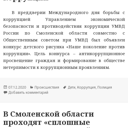
В преддверии Международного дня борьбы с
коррупцией Управлением экономической
безопасности и противодействия коррупции УМВД
России по Смоленской области совместно с
Общественным советом при УМВД был объявлен
конкурс детского рисунка «Наше поколение против
коррупции». Цель конкурса – антикоррупционное
просвещение граждан и формирование в обществе
нетерпимости к коррупционным проявлениям.
Опубликовано
07.12.2020
Рубрики
Происшествия
Метки
Дети
,
Коррупция
,
Полиция
Добавить комментарий
к новости В Смоленске полицейские подвели и
В Смоленской области
проходят «сплошные