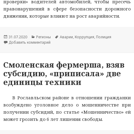
проверки» водителей автомобилей, чтобы пресечь
правонарушений в сфере безопасности дорожного
движения, которые влияют на рост аварийности.
Опубликовано
31.07.2020
Рубрики
Регионы
Метки
Аварии
,
Коррупция
,
Полиция
Добавить комментарий
к новости В выходные в Смоленской области 
Смоленская фермерша, взяв
субсидию, «приписала» две
единицы техники
В Рославльском районе в отношении гражданки
возбуждено уголовное дело о мошенничестве при
получении субсидий, по статье «Мошенничество» ей
может грозить до 6 лет лишения свободы.