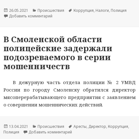
Опубликовано
26.05.2021
Рубрики
Происшествия
Метки
Коррупция
,
Налоги
,
Полиция
Добавить комментарий
к новости В Смоленске пресечена деятельност
В Смоленской области
полицейские задержали
подозреваемого в серии
мошенничеств
В дежурную часть отдела полиции № 2 УМВД
России по городу Смоленску обратился директор
мясоперерабатывающего предприятия с заявлением
о совершении мошеннических действий.
Опубликовано
13.04.2021
Рубрики
Происшествия
Метки
Аресты
,
Директор
,
Коррупция
,
Полиция
Добавить комментарий
к новости В Смоленской области п