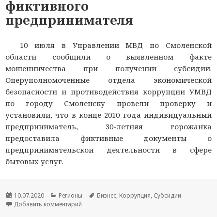
фиктивного
предпринимателя
10 июля в Управлении МВД по Смоленской
области сообщили о выявленном факте
мошенничества при получении субсидии.
Оперуполномоченные отдела экономической
безопасности и противодействия коррупции УМВД
по городу Смоленску провели проверку и
установили, что в конце 2010 года индивидуальный
предприниматель, 30-летняя горожанка
предоставила фиктивные документы о
предпринимательской деятельности в сфере
бытовых услуг.
Опубликовано
10.07.2020
Рубрики
Регионы
Метки
Бизнес
,
Коррупция
,
Субсидии
Добавить комментарий
к новости В Смоленске завели уголовное дело