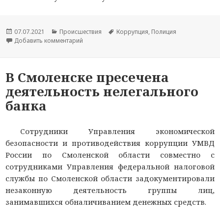
Опубликовано
07.07.2021
Рубрики
Происшествия
Метки
Коррупция
,
Полиция
Добавить комментарий
к новости Дмитрий и Виктория Зязенковы из 
В Смоленске пресечена
деятельность нелегального
банка
Сотрудники Управления экономической
безопасности и противодействия коррупции УМВД
России по Смоленской области совместно с
сотрудниками Управления федеральной налоговой
службы по Смоленской области задокументировали
незаконную деятельность группы лиц,
занимавшихся обналичиванием денежных средств.