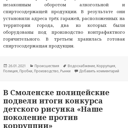
незаконным оборотом алкогольной и
спиртосодержащей продукции. В результате они
установили адреса трёх гаражей, расположенных на
территории города, два из которых были
оборудованы под производство контрафактного
горячительного. В третьем хранилась готовая
спиртосодержащая продукция.
Опубликовано
26.01.2021
Рубрики
Происшествия
Метки
Водоснабжение
,
Коррупция
,
Полиция
,
Пробки
,
Производство
,
Рынки
Добавить комментарий
к но
В Смоленске полицейские
подвели итоги конкурса
детского рисунка «Наше
поколение против
коррупции»