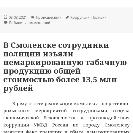
Опубликовано
03.03.2021
Рубрики
Происшествия
Метки
Коррупция
,
Полиция
Добавить комментарий
к новости В Смоленской области сотрудники 
В Смоленске сотрудники
полиции изъяли
немаркированную табачную
продукцию общей
стоимостью более 13,5 млн
рублей
В результате реализации комплекса оперативно-
розыскных мероприятий сотрудниками отдела
экономической безопасности и противодействия
коррупции УМВД России по городу Смоленску
выявлен факт хранения и сбыта немаркированных