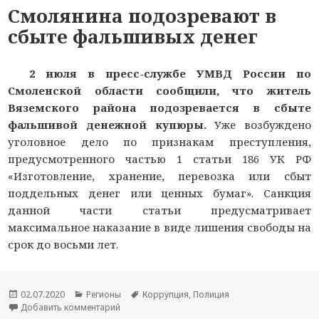
Смолянина подозревают в
сбыте фальшивых денег
2 июля в пресс-службе УМВД России по
Смоленской области сообщили, что житель
Вяземского района подозревается в сбыте
фальшивой денежной купюры.
Уже возбуждено
уголовное дело по признакам преступления,
предусмотренного частью 1 статьи 186 УК РФ
«Изготовление, хранение, перевозка или сбыт
поддельных денег или ценных бумаг». Санкция
данной части статьи предусматривает
максимальное наказание в виде лишения свободы на
срок до восьми лет.
Опубликовано
02.07.2020
Рубрики
Регионы
Метки
Коррупция
,
Полиция
Добавить комментарий
к новости Смолянина подозревают в сбыте фа