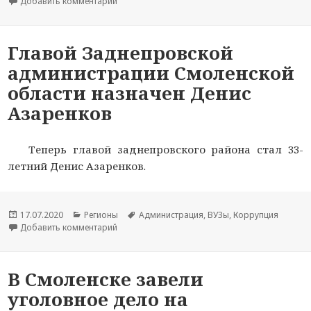
Добавить комментарий
к новости Смолянин пытался дать взятку за с
Главой Заднепровской
администрации Смоленской
области назначен Денис
Азаренков
Теперь главой заднепровского района стал 33-
летний Денис Азаренков.
Опубликовано
17.07.2020
Рубрики
Регионы
Метки
Администрация
,
ВУЗы
,
Коррупция
Добавить комментарий
к новости Главой Заднепровской администрац
В Смоленске завели
уголовное дело на