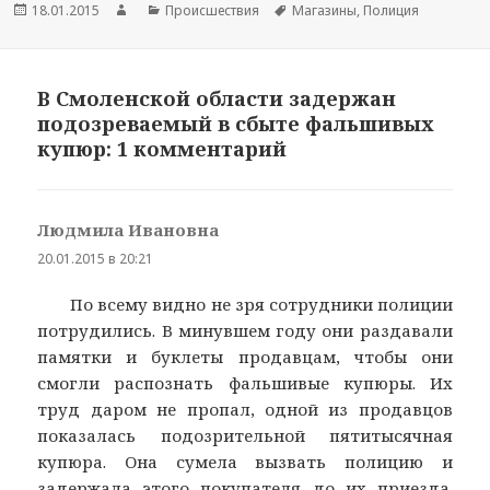
Новость
18.01.2015
Автор
Раздел
Происшествия
Тема
Магазины
,
Полиция
опубликована
новости
новостей
новости
В Смоленской области задержан
подозреваемый в сбыте фальшивых
купюр: 1 комментарий
Людмила Ивановна
:
20.01.2015 в 20:21
По всему видно не зря сотрудники полиции
потрудились. В минувшем году они раздавали
памятки и буклеты продавцам, чтобы они
смогли распознать фальшивые купюры. Их
труд даром не пропал, одной из продавцов
показалась подозрительной пятитысячная
купюра. Она сумела вызвать полицию и
задержала этого покупателя до их приезда.