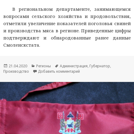
В региональном департаменте, занимающемся
вопросами сельского хозяйства и продовольствия,
отметили увеличение показателей поголовья свиней
и производства мяса в регионе. Приведенные цифры
подтверждают и обнародованные ранее данные
Смоленскстата.
Опубликовано
21.04.2020
Рубрики
Регионы
Метки
Администрация
,
Губернатор
,
Производство
Добавить комментарий
к новости На Смоленщине пос