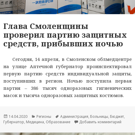
Глава Смоленщины
проверил партию защитных
средств, прибывших ночью
Сегодня, 14 апреля, в Смоленском облмедцентре
на улице Аптечной губернатор проинспектировал
первую партию средств индивидуальной защиты,
поступивших в регион. Ночью поступила первая
партия – 386 тысяч одноразовых гигиенических
масок и тысяча одноразовых защитных костюмов.
Опубликовано
14.04.2020
Рубрики
Регионы
Метки
Администрация
,
Больницы
,
Бюджет
,
Губернатор
,
Медицина
,
Образование
Добавить комментарий
к ново