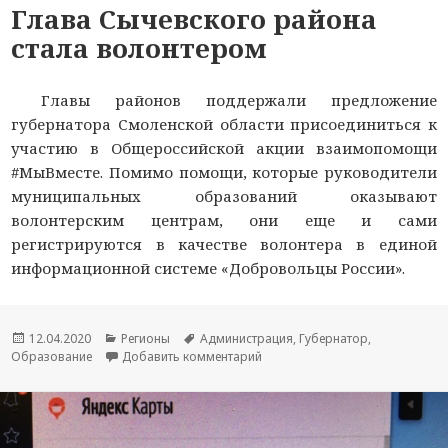
Глава Сычевского района
стала волонтером
Главы районов поддержали предложение
губернатора Смоленской области присоединиться к
участию в Общероссийской акции взаимопомощи
#МыВместе. Помимо помощи, которые руководители
муниципальных образований оказывают
волонтерским центрам, они еще и сами
регистрируются в качестве волонтера в единой
информационной системе «Добровольцы России».
Опубликовано
12.04.2020
Рубрики
Регионы
Метки
Администрация
,
Губернатор
,
Образование
Добавить комментарий
к новости Глава Сычевского р