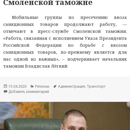
Смоленской таможне
Мобильные группы по пресечению ввоза
санкционных товаров продолжают работу, —
отмечают в пресс-службе Смоленской таможни.
«Работа, связанная с исполнением Указа Президента
Российской Федерации по борьбе с ввозом
санкционных товаров, по-прежнему является для
нас одной из важных», – подчеркивает начальник
таможни Владислав Лёгкий
Опубликовано
15.04.2020
Рубрики
Регионы
Метки
Администрация
,
Транспорт
Добавить комментарий
к новости Как идут дела с «санкционкой» на 