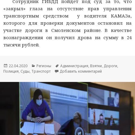
Сотрудник ГИБДД пойдет под суд за то, что
«закрыл» глаза на отсутствие прав управления
транспортным средством у водителя КАМАЗа,
которого для проверки документов остановил на
участке дороги в Смоленском районе. В качестве
вознаграждения он получил дрова на сумму в 24
тысячи рублей.
Опубликовано
22.04.2020
Рубрики
Регионы
Метки
Администрация
,
Взятки
,
Дороги
,
Полиция
,
Суды
,
Транспорт
Добавить комментарий
к новости Экс-пол