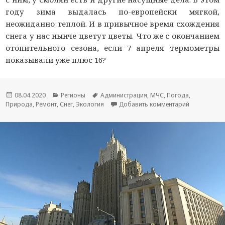
году зима выдалась по-европейски мягкой,
неожиданно теплой. И в привычное время схождения
снега у нас нынче цветут цветы. Что же с окончанием
отопительного сезона, если 7 апреля термометры
показывали уже плюс 16?
Опубликовано
08.04.2020
Рубрики
Регионы
Метки
Администрация
,
МЧС
,
Погода
,
Природа
,
Ремонт
,
Снег
,
Экология
Добавить комментарий
к новости В