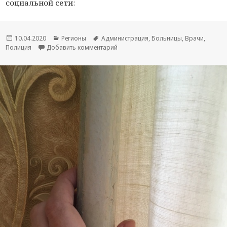
социальной сети:
Опубликовано
10.04.2020
Рубрики
Регионы
Метки
Администрация
,
Больницы
,
Врачи
,
Полиция
Добавить комментарий
к новости Глава Вяземского района