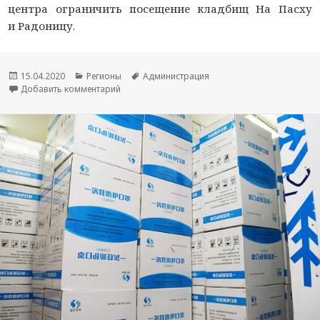
центра ограничить посещение кладбищ На Пасху
и Радоницу.
Опубликовано
15.04.2020
Рубрики
Регионы
Метки
Администрация
Добавить комментарий
к новости 15 апреля глава Смоленска Борисо