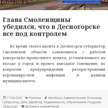
Глава Смоленщины
убедился, что в Десногорске
все под контролем
Во время своего визита в Десногорск губернатор
Смоленской области ознакомился с работой
контрольно-пропускного пункта, установленного на
въезде в город и провел выездное совещание, по
вопросам предупреждения распространения
коронавирусной инфекции в данном
муниципалитете.
Опубликовано
17.04.2020
Рубрики
Регионы
Метки
Автобусы
,
Администрация
,
Больницы
,
Губернатор
,
Дети
,
Директор
,
Недвижимость
,
Образование
,
Роддома
,
Транспорт
Добавить комментарий
к новости Глава Смоленщины убед