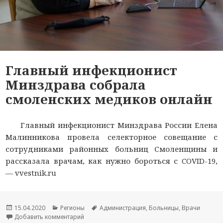
Главный инфекционист
Минздрава собрала
смоленских медиков онлайн
Главный инфекционист Минздрава России Елена
Малинникова провела селекторное совещание с
сотрудниками районных больниц Смоленщины и
рассказала врачам, как нужно бороться с COVID-19,
— vvestnik.ru
Опубликовано
15.04.2020
Рубрики
Регионы
Метки
Администрация
,
Больницы
,
Врачи
Добавить комментарий
к новости Главный инфекционист Минздрава с