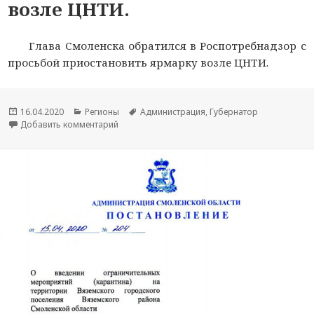
возле ЦНТИ.
Глава Смоленска обратился в Роспотребнадзор с
просьбой приостановить ярмарку возле ЦНТИ.
Опубликовано
16.04.2020
Рубрики
Регионы
Метки
Администрация
,
Губернатор
Добавить комментарий
к новости Глава Смоленска требует приостано