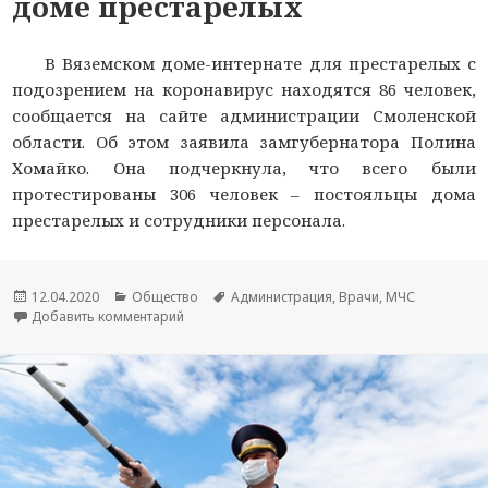
доме престарелых
В Вяземском доме-интернате для престарелых с
подозрением на коронавирус находятся 86 человек,
сообщается на сайте администрации Смоленской
области. Об этом заявила замгубернатора Полина
Хомайко. Она подчеркнула, что всего были
протестированы 306 человек – постояльцы дома
престарелых и сотрудники персонала.
Опубликовано
12.04.2020
Рубрики
Общество
Метки
Администрация
,
Врачи
,
МЧС
Добавить комментарий
к новости Вязьму закрыли из-за возможного 