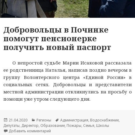
Добровольцы в Починке
помогут пенсионерке
получить новый паспорт
О непростой судьбе Марии Исаковой рассказала
ее родственница Наталья, написав поздно вечером в
группу Волонтерского центра «Единой России» в
социальных сетях. Добровольцы и представители
местной администрации откликнулись на просьбу о
помощи уже утром следующего дня.
Опубликовано
21.04.2020
Рубрики
Регионы
Метки
Администрация
,
Водоснабжение
,
Депутаты
,
Директор
,
Образование
,
Пожары
,
Семья
,
Школы
Добавить комментарий
к новости Добровольцы в Починке помогут пе