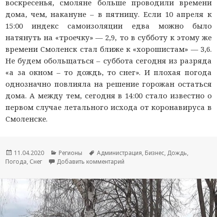
воскресенья, смоляне больше проводили времени
дома, чем, накануне – в пятницу. Если 10 апреля к
15:00 индекс самоизоляции едва можно было
натянуть на «троечку» — 2,9, то в субботу к этому же
времени Смоленск стал ближе к «хорошистам» — 3,6.
Не будем обольщаться – суббота сегодня из разряда
«а за окном – то дождь, то снег». И плохая погода
однозначно повлияла на решение горожан остаться
дома. А между тем, сегодня в 14:00 стало известно о
первом случае летального исхода от коронавируса в
Смоленске.
Опубликовано
11.04.2020
Рубрики
Регионы
Метки
Администрация
,
Бизнес
,
Дождь
,
Погода
,
Снег
Добавить комментарий
к новости В субботу на самоизо