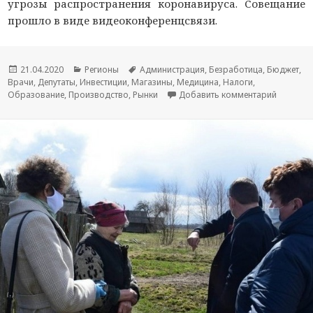
угрозы распространения коронавируса. Совещание
прошло в виде видеоконференцсвязи.
Опубликовано
21.04.2020
Рубрики
Регионы
Метки
Администрация
,
Безработица
,
Бюджет
,
Врачи
,
Депутаты
,
Инвестиции
,
Магазины
,
Медицина
,
Налоги
,
Образование
,
Производство
,
Рынки
Добавить комментарий
к новос