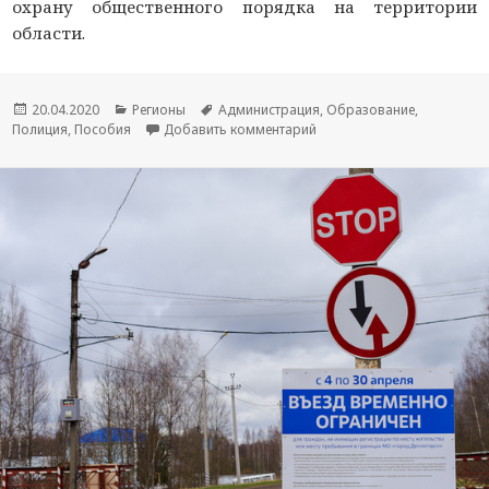
охрану общественного порядка на территории
области.
Опубликовано
20.04.2020
Рубрики
Регионы
Метки
Администрация
,
Образование
,
Полиция
,
Пособия
Добавить комментарий
к новости Сегодня смолян