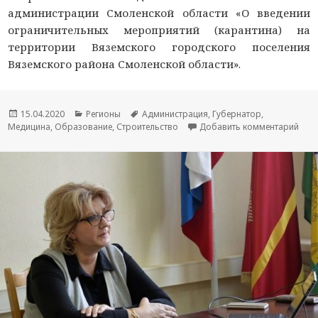
администрации Смоленской области «О введении
ограничительных мероприятий (карантина) на
территории Вяземского городского поселения
Вяземского района Смоленской области».
Опубликовано
15.04.2020
Рубрики
Регионы
Метки
Администрация
,
Губернатор
,
Медицина
,
Образование
,
Строительство
Добавить комментарий
к но