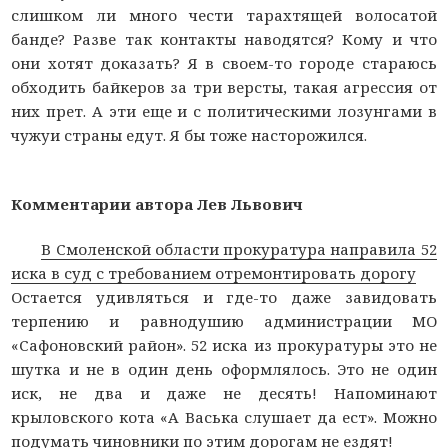
слишком ли много чести тарахтящей волосатой
банде? Разве так контакты наводятся? Кому и что
они хотят доказать? Я в своем-то городе стараюсь
обходить байкеров за три версты, такая агрессия от
них прет. А эти еще и с политическими лозунгами в
чужуи страны едут. Я бы тоже насторожился.
Комментарии автора Лев Львович
В Смоленской области прокуратура направила 52
иска в суд с требованием отремонтировать дорогу
Остается удивляться и где-то даже завидовать
терпению и равнодушию администрации МО
«Сафоновский район». 52 иска из прокуратуры это не
шутка и не в один день оформлялось. Это не один
иск, не два и даже не десять! Напоминают
крыловского кота «А Васька слушает да ест». Можно
подумать чиновники по этим дорогам не ездят!