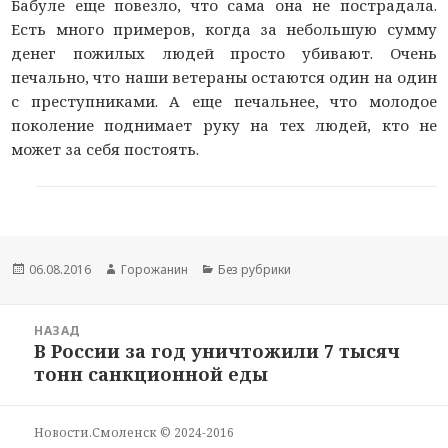
Бабуле еще повезло, что сама она не пострадала.
Есть много примеров, когда за небольшую сумму
денег пожилых людей просто убивают. Очень
печально, что наши ветераны остаются один на один
с преступниками. А еще печальнее, что молодое
поколение поднимает руку на тех людей, кто не
может за себя постоять.
Новость
06.08.2016
Автор
Горожанин
Раздел
Без рубрики
опубликована
новости
новостей
Навигация
НАЗАД
по
В России за год уничтожили 7 тысяч
Предыдущая
новостям
тонн санкционной еды
запись:
Новости.Смоленск © 2024-2016