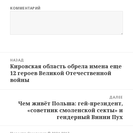
КОММЕНТАРИЙ
Навигация
НАЗАД
по
Кировская область обрела имена еще
Предыдущая
записям
12 героев Великой Отечественной
запись:
войны
ДАЛЕЕ
Чем живёт Польша: гей-президент,
Следующая
«советник смоленской секты» и
запись:
гендерный Винни Пух